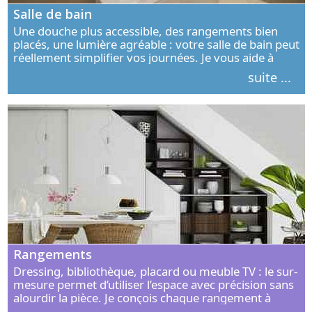
Salle de bain
Une douche plus accessible, des rangements bien
placés, une lumière agréable : votre salle de bain peut
réellement simplifier vos journées. Je vous aide à
concevoir un espace élégant, confortable et adapté à
suite ...
vos habitudes.
Rangements
Dressing, bibliothèque, placard ou meuble TV : le sur-
mesure permet d’utiliser l’espace avec précision sans
alourdir la pièce. Je conçois chaque rangement à
partir de vos objets, de vos habitudes et de votre