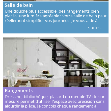
Salle de bain
Une douche plus accessible, des rangements bien
placés, une lumière agréable : votre salle de bain peut
réellement simplifier vos journées. Je vous aide à
concevoir un espace élégant, confortable et adapté à
suite ...
vos habitudes.
Rangements
Dressing, bibliothèque, placard ou meuble TV : le sur-
mesure permet d’utiliser l’espace avec précision sans
alourdir la pièce. Je conçois chaque rangement à
partir de vos objets, de vos habitudes et de votre