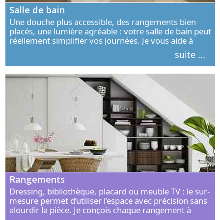
Salle de bain
Une douche plus accessible, des rangements bien
placés, une lumière agréable : votre salle de bain peut
réellement simplifier vos journées. Je vous aide à
concevoir un espace élégant, confortable et adapté à
suite ...
vos habitudes.
Rangements
Dressing, bibliothèque, placard ou meuble TV : le sur-
mesure permet d’utiliser l’espace avec précision sans
alourdir la pièce. Je conçois chaque rangement à
partir de vos objets, de vos habitudes et de votre