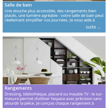
Salle de bain
Une douche plus accessible, des rangements bien
placés, une lumière agréable : votre salle de bain peut
réellement simplifier vos journées. Je vous aide à
concevoir un espace élégant, confortable et adapté à
suite ...
vos habitudes.
Rangements
Dressing, bibliothèque, placard ou meuble TV : le sur-
mesure permet d’utiliser l’espace avec précision sans
alourdir la pièce. Je conçois chaque rangement à
partir de vos objets, de vos habitudes et de votre