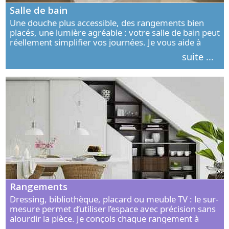
Salle de bain
Une douche plus accessible, des rangements bien
placés, une lumière agréable : votre salle de bain peut
réellement simplifier vos journées. Je vous aide à
concevoir un espace élégant, confortable et adapté à
suite ...
vos habitudes.
Rangements
Dressing, bibliothèque, placard ou meuble TV : le sur-
mesure permet d’utiliser l’espace avec précision sans
alourdir la pièce. Je conçois chaque rangement à
partir de vos objets, de vos habitudes et de votre