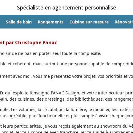
Spécialiste en agencement personnalisé
Salle de bain
Rangements
Cuisine sur mesure
Rénovat
ent par Christophe Panac
oisir de ne pas en porter seul toute la complexité.
able et cohérent, mais surtout une personne capable de comprendr
ent avec moi. Vous me présentez votre projet, vos priorités et vo
, qui exploite l’enseigne PANAC Design, et votre interlocuteur prin
 bain, des cuisines, des dressings, des bibliothèques, des rangemen
ble. Les volumes, la circulation, la lumière, le mobilier, les matéri
lus agréable, plus fonctionnelle et plus simple à vivre chaque jour
et leurs particularités. Je vous reçois également au showroom du V
projet. Je vous conseille avec franchise, je vous aide à arbitrer et j