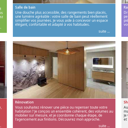
Salle de bain
Ra
t
Une douche plus accessible, des rangements bien placés,
Dr
is
une lumière agréable : votre salle de bain peut réellement
pe
ez
simplifier vos journées. Je vous aide à concevoir un espace
pi
élégant, confortable et adapté à vos habitudes.
vo
.
suite ...
Rénovation
S
,
Vous souhaitez rénover une pièce ou repenser toute votre
Au
habitation ? Je conçois un ensemble cohérent, des volumes au
ma
mobilier sur mesure, et je coordonne chaque étape, de
Je
l’agencement aux finitions. Découvrez mon approche.
et
.
suite ...