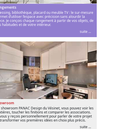
ngements
essing, bibliothèque, placard ou meuble TV : le sur-mesure
rmet d’utiliser l’espace avec précision sans alourdir la
èce. Je conçois chaque rangement à partir de vos objets, de
s habitudes et de votre intérieur.
suite ...
howroom
 showroom PANAC Design du Vésinet, vous pouvez voir les
tières, toucher les finitions et comparer les associations.
 vous y reçois personnellement pour parler de votre projet
 transformer vos premières idées en choix plus précis.
suite ...