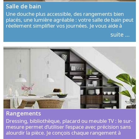
Salle de bain
Une douche plus accessible, des rangements bien
placés, une lumière agréable : votre salle de bain peut
réellement simplifier vos journées. Je vous aide à
concevoir un espace élégant, confortable et adapté à
suite ...
vos habitudes.
Rangements
Dressing, bibliothèque, placard ou meuble TV : le sur-
mesure permet d’utiliser l’espace avec précision sans
alourdir la pièce. Je conçois chaque rangement à
partir de vos objets, de vos habitudes et de votre