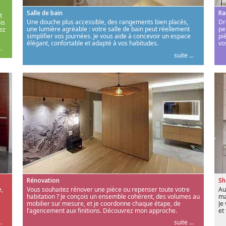
Salle de bain
Ra
t
Une douche plus accessible, des rangements bien placés,
Dr
is
une lumière agréable : votre salle de bain peut réellement
pe
ez
simplifier vos journées. Je vous aide à concevoir un espace
pi
élégant, confortable et adapté à vos habitudes.
vo
.
suite ...
Rénovation
S
,
Vous souhaitez rénover une pièce ou repenser toute votre
Au
habitation ? Je conçois un ensemble cohérent, des volumes au
ma
mobilier sur mesure, et je coordonne chaque étape, de
Je
l’agencement aux finitions. Découvrez mon approche.
et
.
suite ...