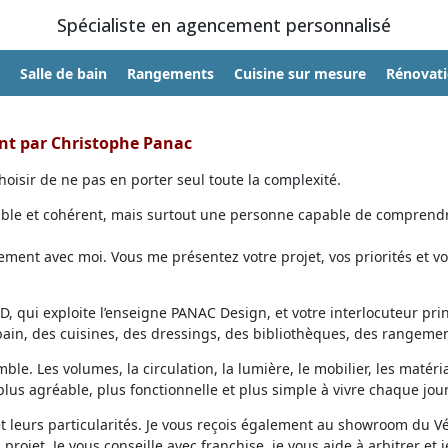
Spécialiste en agencement personnalisé
Salle de bain
Rangements
Cuisine sur mesure
Rénovat
ent par Christophe Panac
oisir de ne pas en porter seul toute la complexité.
able et cohérent, mais surtout une personne capable de comprendr
ent avec moi. Vous me présentez votre projet, vos priorités et vo
, qui exploite l’enseigne PANAC Design, et votre interlocuteur prin
 bain, des cuisines, des dressings, des bibliothèques, des rangemen
ble. Les volumes, la circulation, la lumière, le mobilier, les matéri
lus agréable, plus fonctionnelle et plus simple à vivre chaque jour
et leurs particularités. Je vous reçois également au showroom du V
projet. Je vous conseille avec franchise, je vous aide à arbitrer et j