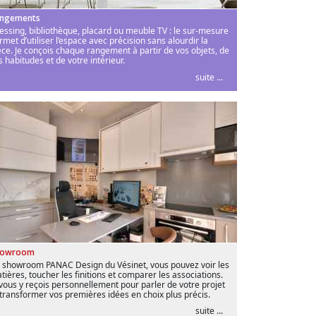
ngements
essing, bibliothèque, placard ou meuble TV : le sur-mesure
rmet d’utiliser l’espace avec précision sans alourdir la
èce. Je conçois chaque rangement à partir de vos objets, de
s habitudes et de votre intérieur.
suite ...
howroom
 showroom PANAC Design du Vésinet, vous pouvez voir les
tières, toucher les finitions et comparer les associations.
 vous y reçois personnellement pour parler de votre projet
 transformer vos premières idées en choix plus précis.
suite ...