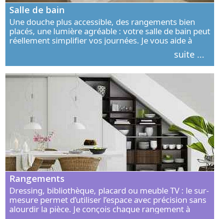
Salle de bain
Une douche plus accessible, des rangements bien
placés, une lumière agréable : votre salle de bain peut
réellement simplifier vos journées. Je vous aide à
concevoir un espace élégant, confortable et adapté à
suite ...
vos habitudes.
Rangements
Dressing, bibliothèque, placard ou meuble TV : le sur-
mesure permet d’utiliser l’espace avec précision sans
alourdir la pièce. Je conçois chaque rangement à
partir de vos objets, de vos habitudes et de votre