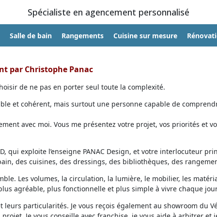
Spécialiste en agencement personnalisé
Salle de bain
Rangements
Cuisine sur mesure
Rénovat
ent par Christophe Panac
oisir de ne pas en porter seul toute la complexité.
able et cohérent, mais surtout une personne capable de comprendr
ent avec moi. Vous me présentez votre projet, vos priorités et vo
, qui exploite l’enseigne PANAC Design, et votre interlocuteur prin
 bain, des cuisines, des dressings, des bibliothèques, des rangemen
ble. Les volumes, la circulation, la lumière, le mobilier, les matéri
lus agréable, plus fonctionnelle et plus simple à vivre chaque jour
et leurs particularités. Je vous reçois également au showroom du V
projet. Je vous conseille avec franchise, je vous aide à arbitrer et j