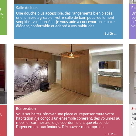
Salle de bain
Ra
t
Une douche plus accessible, des rangements bien placés,
Dr
is
une lumière agréable : votre salle de bain peut réellement
pe
ez
simplifier vos journées. Je vous aide à concevoir un espace
pi
élégant, confortable et adapté à vos habitudes.
vo
.
suite ...
Rénovation
S
,
Vous souhaitez rénover une pièce ou repenser toute votre
Au
habitation ? Je conçois un ensemble cohérent, des volumes au
ma
mobilier sur mesure, et je coordonne chaque étape, de
Je
l’agencement aux finitions. Découvrez mon approche.
et
.
suite ...