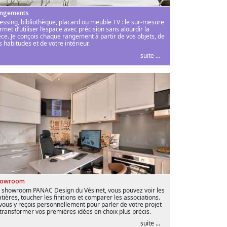
ngements
essing, bibliothèque, placard ou meuble TV : le sur-mesure
rmet d’utiliser l’espace avec précision sans alourdir la
èce. Je conçois chaque rangement à partir de vos objets, de
s habitudes et de votre intérieur.
suite ...
howroom
 showroom PANAC Design du Vésinet, vous pouvez voir les
tières, toucher les finitions et comparer les associations.
 vous y reçois personnellement pour parler de votre projet
 transformer vos premières idées en choix plus précis.
suite ...