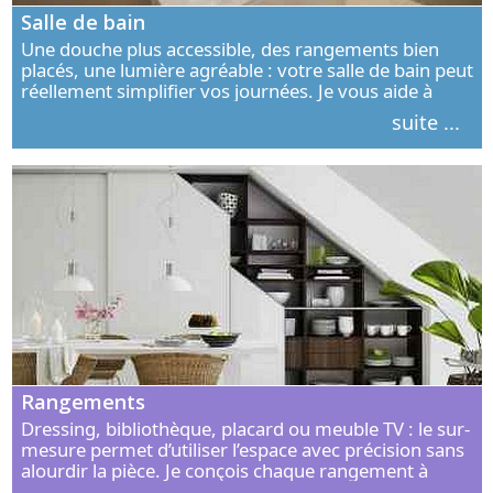
Salle de bain
Une douche plus accessible, des rangements bien
placés, une lumière agréable : votre salle de bain peut
réellement simplifier vos journées. Je vous aide à
concevoir un espace élégant, confortable et adapté à
suite ...
vos habitudes.
Rangements
Dressing, bibliothèque, placard ou meuble TV : le sur-
mesure permet d’utiliser l’espace avec précision sans
alourdir la pièce. Je conçois chaque rangement à
partir de vos objets, de vos habitudes et de votre