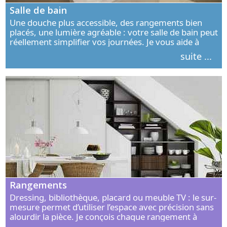
Salle de bain
Une douche plus accessible, des rangements bien
placés, une lumière agréable : votre salle de bain peut
réellement simplifier vos journées. Je vous aide à
concevoir un espace élégant, confortable et adapté à
suite ...
vos habitudes.
Rangements
Dressing, bibliothèque, placard ou meuble TV : le sur-
mesure permet d’utiliser l’espace avec précision sans
alourdir la pièce. Je conçois chaque rangement à
partir de vos objets, de vos habitudes et de votre