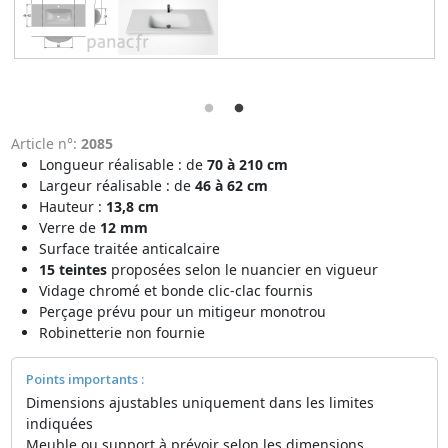
Article n°:
2085
Longueur réalisable : de
70
à 210 cm
Largeur réalisable : de
46
à 62 cm
Hauteur :
13,8 cm
Verre de
12 mm
Surface traitée anticalcaire
15 teintes
proposées selon le nuancier en vigueur
Vidage chromé et bonde clic-clac fournis
Perçage prévu pour un mitigeur monotrou
Robinetterie non fournie
Points importants :
Dimensions ajustables uniquement dans les limites
indiquées
Meuble ou support à prévoir selon les dimensions