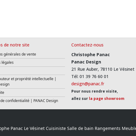
s de notre site
Contactez-nous
ns générales de vente
Christophe Panac
Panac Design
 légales
21 Rue Auber, 78110 Le Vésinet
Tél: 01 39 76 60 01
auteur et propriété intellectuelle |
design@panac.fr
esign
Pour nous rendre visite,
ite
allez sur
la page showroom
 de confidentialité | PANAC Design
ophe Panac Le Vésinet Cuisiniste Salle de bain Rangements Meubl