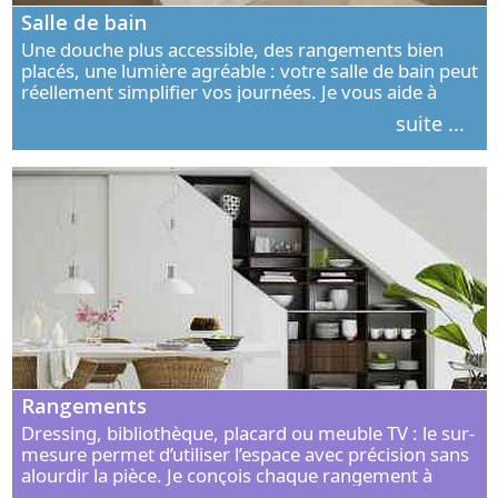
Salle de bain
Une douche plus accessible, des rangements bien
placés, une lumière agréable : votre salle de bain peut
réellement simplifier vos journées. Je vous aide à
concevoir un espace élégant, confortable et adapté à
suite ...
vos habitudes.
Rangements
Dressing, bibliothèque, placard ou meuble TV : le sur-
mesure permet d’utiliser l’espace avec précision sans
alourdir la pièce. Je conçois chaque rangement à
partir de vos objets, de vos habitudes et de votre