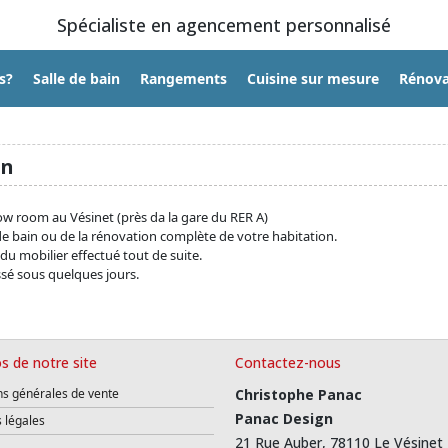
Spécialiste en agencement personnalisé
s?
Salle de bain
Rangements
Cuisine sur mesure
Rénova
on
w room au Vésinet (près da la gare du RER A)
 de bain ou de la rénovation complète de votre habitation.
du mobilier effectué tout de suite.
ssé sous quelques jours.
s de notre site
Contactez-nous
ns générales de vente
Christophe Panac
Panac Design
 légales
21 Rue Auber, 78110 Le Vésinet