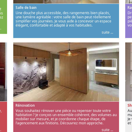
Salle de bain
Ra
t
Une douche plus accessible, des rangements bien placés,
Dr
is
une lumière agréable : votre salle de bain peut réellement
pe
ez
simplifier vos journées. Je vous aide à concevoir un espace
pi
élégant, confortable et adapté à vos habitudes.
vo
.
suite ...
Rénovation
S
,
Vous souhaitez rénover une pièce ou repenser toute votre
Au
habitation ? Je conçois un ensemble cohérent, des volumes au
ma
mobilier sur mesure, et je coordonne chaque étape, de
Je
l’agencement aux finitions. Découvrez mon approche.
et
.
suite ...