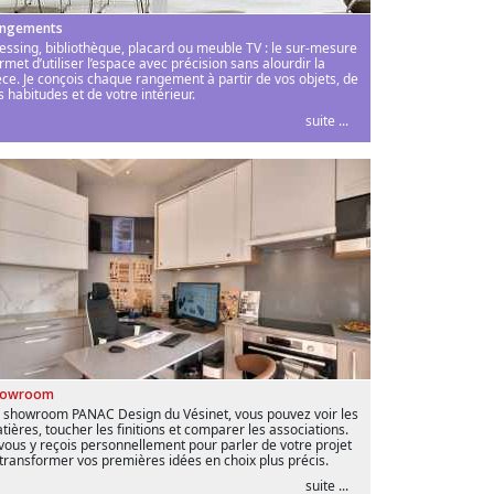
ngements
essing, bibliothèque, placard ou meuble TV : le sur-mesure
rmet d’utiliser l’espace avec précision sans alourdir la
èce. Je conçois chaque rangement à partir de vos objets, de
s habitudes et de votre intérieur.
suite ...
howroom
 showroom PANAC Design du Vésinet, vous pouvez voir les
tières, toucher les finitions et comparer les associations.
 vous y reçois personnellement pour parler de votre projet
 transformer vos premières idées en choix plus précis.
suite ...