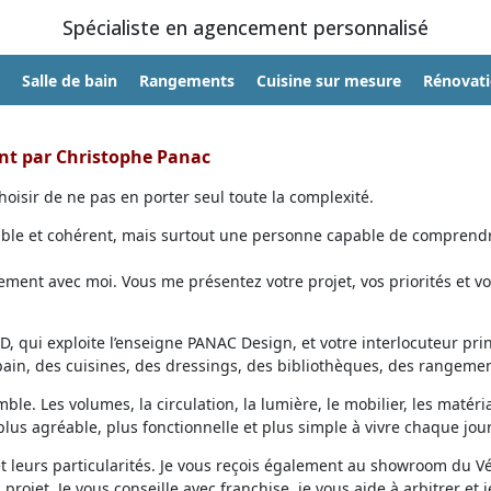
Spécialiste en agencement personnalisé
Salle de bain
Rangements
Cuisine sur mesure
Rénovat
ent par Christophe Panac
oisir de ne pas en porter seul toute la complexité.
able et cohérent, mais surtout une personne capable de comprendr
ent avec moi. Vous me présentez votre projet, vos priorités et vo
, qui exploite l’enseigne PANAC Design, et votre interlocuteur prin
 bain, des cuisines, des dressings, des bibliothèques, des rangemen
ble. Les volumes, la circulation, la lumière, le mobilier, les matéri
lus agréable, plus fonctionnelle et plus simple à vivre chaque jour
et leurs particularités. Je vous reçois également au showroom du V
projet. Je vous conseille avec franchise, je vous aide à arbitrer et j