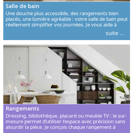
Salle de bain
Une douche plus accessible, des rangements bien
placés, une lumière agréable : votre salle de bain peut
réellement simplifier vos journées. Je vous aide à
concevoir un espace élégant, confortable et adapté à
suite ...
vos habitudes.
Rangements
Dressing, bibliothèque, placard ou meuble TV : le sur-
mesure permet d’utiliser l’espace avec précision sans
alourdir la pièce. Je conçois chaque rangement à
partir de vos objets, de vos habitudes et de votre