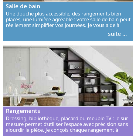
Salle de bain
Une douche plus accessible, des rangements bien
placés, une lumière agréable : votre salle de bain peut
réellement simplifier vos journées. Je vous aide à
concevoir un espace élégant, confortable et adapté à
suite ...
vos habitudes.
Rangements
Dressing, bibliothèque, placard ou meuble TV : le sur-
mesure permet d’utiliser l’espace avec précision sans
alourdir la pièce. Je conçois chaque rangement à
partir de vos objets, de vos habitudes et de votre