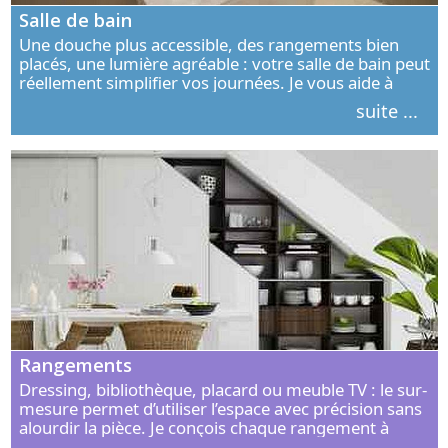
Salle de bain
Une douche plus accessible, des rangements bien
placés, une lumière agréable : votre salle de bain peut
réellement simplifier vos journées. Je vous aide à
concevoir un espace élégant, confortable et adapté à
suite ...
vos habitudes.
Rangements
Dressing, bibliothèque, placard ou meuble TV : le sur-
mesure permet d’utiliser l’espace avec précision sans
alourdir la pièce. Je conçois chaque rangement à
partir de vos objets, de vos habitudes et de votre