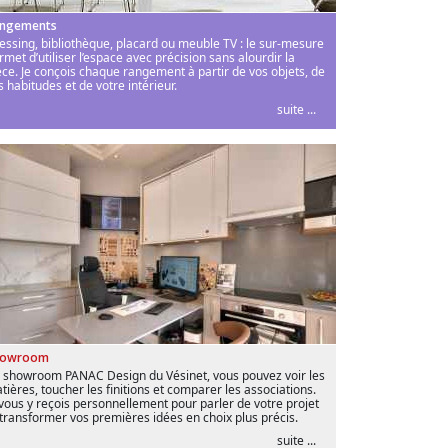
ngements
essing, bibliothèque, placard ou meuble TV : le sur-mesure
rmet d’utiliser l’espace avec précision sans alourdir la
èce. Je conçois chaque rangement à partir de vos objets, de
s habitudes et de votre intérieur.
suite ...
howroom
 showroom PANAC Design du Vésinet, vous pouvez voir les
tières, toucher les finitions et comparer les associations.
 vous y reçois personnellement pour parler de votre projet
 transformer vos premières idées en choix plus précis.
suite ...