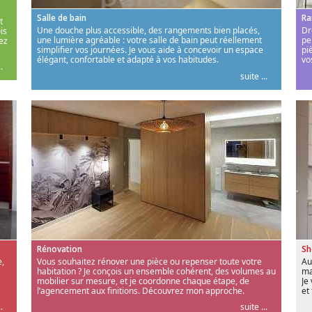
Salle de bain
Ra
t
Une douche plus accessible, des rangements bien placés,
Dr
is
une lumière agréable : votre salle de bain peut réellement
pe
ez
simplifier vos journées. Je vous aide à concevoir un espace
pi
élégant, confortable et adapté à vos habitudes.
vo
.
suite ...
Rénovation
S
,
Vous souhaitez rénover une pièce ou repenser toute votre
Au
habitation ? Je conçois un ensemble cohérent, des volumes au
ma
mobilier sur mesure, et je coordonne chaque étape, de
Je
l’agencement aux finitions. Découvrez mon approche.
et
.
suite ...