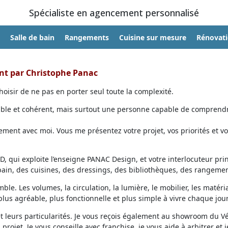
Spécialiste en agencement personnalisé
Salle de bain
Rangements
Cuisine sur mesure
Rénovat
ent par Christophe Panac
oisir de ne pas en porter seul toute la complexité.
able et cohérent, mais surtout une personne capable de comprendr
ent avec moi. Vous me présentez votre projet, vos priorités et vo
, qui exploite l’enseigne PANAC Design, et votre interlocuteur prin
 bain, des cuisines, des dressings, des bibliothèques, des rangemen
ble. Les volumes, la circulation, la lumière, le mobilier, les matéri
lus agréable, plus fonctionnelle et plus simple à vivre chaque jour
et leurs particularités. Je vous reçois également au showroom du V
projet. Je vous conseille avec franchise, je vous aide à arbitrer et j