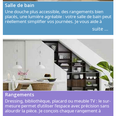
Salle de bain
Une douche plus accessible, des rangements bien
placés, une lumière agréable : votre salle de bain peut
réellement simplifier vos journées. Je vous aide à
concevoir un espace élégant, confortable et adapté à
suite ...
vos habitudes.
Rangements
Dressing, bibliothèque, placard ou meuble TV : le sur-
mesure permet d’utiliser l’espace avec précision sans
alourdir la pièce. Je conçois chaque rangement à
partir de vos objets, de vos habitudes et de votre