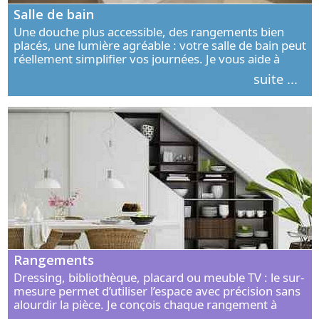
Salle de bain
Une douche plus accessible, des rangements bien
placés, une lumière agréable : votre salle de bain peut
réellement simplifier vos journées. Je vous aide à
concevoir un espace élégant, confortable et adapté à
suite ...
vos habitudes.
Rangements
Dressing, bibliothèque, placard ou meuble TV : le sur-
mesure permet d’utiliser l’espace avec précision sans
alourdir la pièce. Je conçois chaque rangement à
partir de vos objets, de vos habitudes et de votre