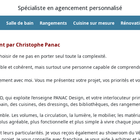
Spécialiste en agencement personnalisé
Salle de bain
Rangements
Cuisine sur mesure
Rénovat
ent par Christophe Panac
oisir de ne pas en porter seul toute la complexité.
able et cohérent, mais surtout une personne capable de comprendr
ent avec moi. Vous me présentez votre projet, vos priorités et vo
, qui exploite l’enseigne PANAC Design, et votre interlocuteur prin
 bain, des cuisines, des dressings, des bibliothèques, des rangemen
ble. Les volumes, la circulation, la lumière, le mobilier, les matéri
lus agréable, plus fonctionnelle et plus simple à vivre chaque jour
et leurs particularités. Je vous reçois également au showroom du V
projet. Je vous conseille avec franchise, je vous aide à arbitrer et j