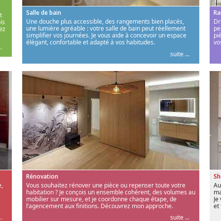
Salle de bain
Ra
t
Une douche plus accessible, des rangements bien placés,
Dr
is
une lumière agréable : votre salle de bain peut réellement
pe
ez
simplifier vos journées. Je vous aide à concevoir un espace
pi
élégant, confortable et adapté à vos habitudes.
vo
.
suite ...
Rénovation
S
,
Vous souhaitez rénover une pièce ou repenser toute votre
Au
habitation ? Je conçois un ensemble cohérent, des volumes au
ma
mobilier sur mesure, et je coordonne chaque étape, de
Je
l’agencement aux finitions. Découvrez mon approche.
et
.
suite ...