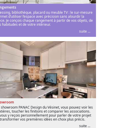
ngements
essing, bibliothèque, placard ou meuble TV : le sur-mesure
rmet d’utiliser l’espace avec précision sans alourdir la
èce. Je conçois chaque rangement à partir de vos objets, de
s habitudes et de votre intérieur.
suite ...
howroom
 showroom PANAC Design du Vésinet, vous pouvez voir les
tières, toucher les finitions et comparer les associations.
 vous y reçois personnellement pour parler de votre projet
 transformer vos premières idées en choix plus précis.
suite ...