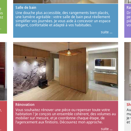
Salle de bain
Ra
t
Une douche plus accessible, des rangements bien placés,
Dr
is
une lumière agréable : votre salle de bain peut réellement
pe
ez
simplifier vos journées. Je vous aide à concevoir un espace
pi
élégant, confortable et adapté à vos habitudes.
vo
.
suite ...
Rénovation
S
,
Vous souhaitez rénover une pièce ou repenser toute votre
Au
habitation ? Je conçois un ensemble cohérent, des volumes au
ma
mobilier sur mesure, et je coordonne chaque étape, de
Je
l’agencement aux finitions. Découvrez mon approche.
et
.
suite ...