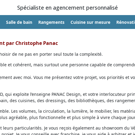
Spécialiste en agencement personnalisé
Salle de bain
Rangements
Cuisine sur mesure
Rénovat
ent par Christophe Panac
oisir de ne pas en porter seul toute la complexité.
able et cohérent, mais surtout une personne capable de comprendr
ent avec moi. Vous me présentez votre projet, vos priorités et vo
, qui exploite l’enseigne PANAC Design, et votre interlocuteur prin
 bain, des cuisines, des dressings, des bibliothèques, des rangemen
ble. Les volumes, la circulation, la lumière, le mobilier, les matéri
lus agréable, plus fonctionnelle et plus simple à vivre chaque jour
et leurs particularités. Je vous reçois également au showroom du V
projet. Je vous conseille avec franchise, je vous aide à arbitrer et j