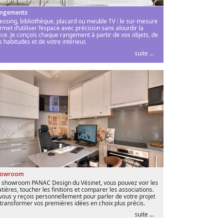
ngements
essing, bibliothèque, placard ou meuble TV : le sur-mesure
rmet d’utiliser l’espace avec précision sans alourdir la
èce. Je conçois chaque rangement à partir de vos objets, de
s habitudes et de votre intérieur.
suite ...
howroom
 showroom PANAC Design du Vésinet, vous pouvez voir les
tières, toucher les finitions et comparer les associations.
 vous y reçois personnellement pour parler de votre projet
 transformer vos premières idées en choix plus précis.
suite ...