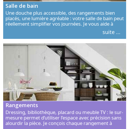
Salle de bain
Une douche plus accessible, des rangements bien
placés, une lumière agréable : votre salle de bain peut
réellement simplifier vos journées. Je vous aide à
concevoir un espace élégant, confortable et adapté à
suite ...
vos habitudes.
Rangements
Dressing, bibliothèque, placard ou meuble TV : le sur-
mesure permet d’utiliser l’espace avec précision sans
alourdir la pièce. Je conçois chaque rangement à
partir de vos objets, de vos habitudes et de votre