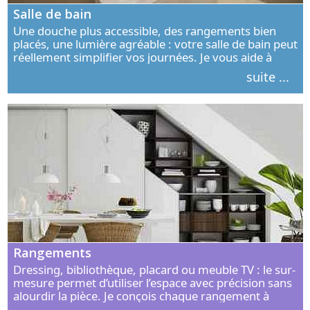
Salle de bain
Une douche plus accessible, des rangements bien
placés, une lumière agréable : votre salle de bain peut
réellement simplifier vos journées. Je vous aide à
concevoir un espace élégant, confortable et adapté à
suite ...
vos habitudes.
Rangements
Dressing, bibliothèque, placard ou meuble TV : le sur-
mesure permet d’utiliser l’espace avec précision sans
alourdir la pièce. Je conçois chaque rangement à
partir de vos objets, de vos habitudes et de votre