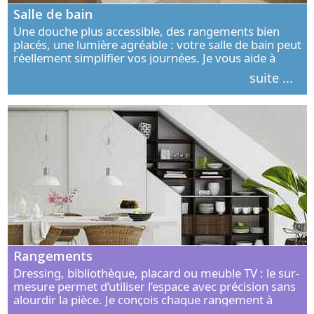
Salle de bain
Une douche plus accessible, des rangements bien
placés, une lumière agréable : votre salle de bain peut
réellement simplifier vos journées. Je vous aide à
concevoir un espace élégant, confortable et adapté à
suite ...
vos habitudes.
Rangements
Dressing, bibliothèque, placard ou meuble TV : le sur-
mesure permet d’utiliser l’espace avec précision sans
alourdir la pièce. Je conçois chaque rangement à
partir de vos objets, de vos habitudes et de votre