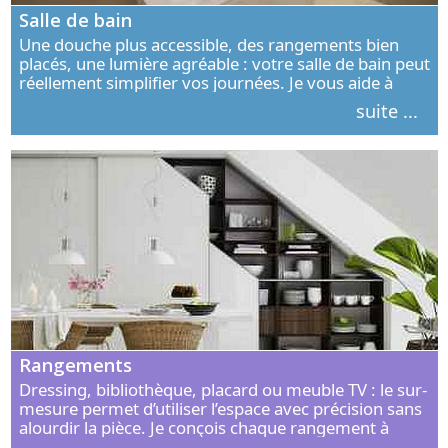
Salle de bain
Une douche plus accessible, des rangements bien
placés, une lumière agréable : votre salle de bain peut
réellement simplifier vos journées. Je vous aide à
concevoir un espace élégant, confortable et adapté à
suite ...
vos habitudes.
Rangements
Dressing, bibliothèque, placard ou meuble TV : le sur-
mesure permet d’utiliser l’espace avec précision sans
alourdir la pièce. Je conçois chaque rangement à
partir de vos objets, de vos habitudes et de votre