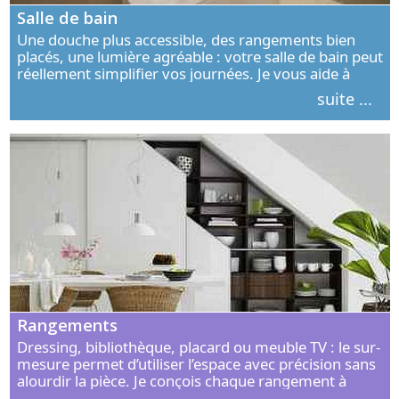
Salle de bain
Une douche plus accessible, des rangements bien
placés, une lumière agréable : votre salle de bain peut
réellement simplifier vos journées. Je vous aide à
concevoir un espace élégant, confortable et adapté à
suite ...
vos habitudes.
Rangements
Dressing, bibliothèque, placard ou meuble TV : le sur-
mesure permet d’utiliser l’espace avec précision sans
alourdir la pièce. Je conçois chaque rangement à
partir de vos objets, de vos habitudes et de votre