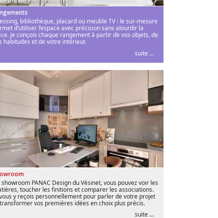
ngements
essing, bibliothèque, placard ou meuble TV : le sur-mesure
rmet d’utiliser l’espace avec précision sans alourdir la
èce. Je conçois chaque rangement à partir de vos objets, de
s habitudes et de votre intérieur.
suite ...
howroom
 showroom PANAC Design du Vésinet, vous pouvez voir les
tières, toucher les finitions et comparer les associations.
 vous y reçois personnellement pour parler de votre projet
 transformer vos premières idées en choix plus précis.
suite ...