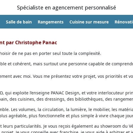
Spécialiste en agencement personnalisé
Salle de bain
Rangements
Cuisine sur mesure
Rénovat
ent par Christophe Panac
oisir de ne pas en porter seul toute la complexité.
able et cohérent, mais surtout une personne capable de comprendr
ent avec moi. Vous me présentez votre projet, vos priorités et vo
, qui exploite l’enseigne PANAC Design, et votre interlocuteur prin
 bain, des cuisines, des dressings, des bibliothèques, des rangemen
ble. Les volumes, la circulation, la lumière, le mobilier, les matéri
lus agréable, plus fonctionnelle et plus simple à vivre chaque jour
et leurs particularités. Je vous reçois également au showroom du V
projet. Je vous conseille avec franchise, je vous aide à arbitrer et j