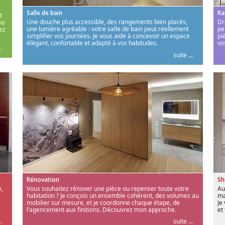
Salle de bain
Ra
t
Une douche plus accessible, des rangements bien placés,
Dr
is
une lumière agréable : votre salle de bain peut réellement
pe
ez
simplifier vos journées. Je vous aide à concevoir un espace
pi
élégant, confortable et adapté à vos habitudes.
vo
.
suite ...
Rénovation
S
,
Vous souhaitez rénover une pièce ou repenser toute votre
Au
habitation ? Je conçois un ensemble cohérent, des volumes au
ma
mobilier sur mesure, et je coordonne chaque étape, de
Je
l’agencement aux finitions. Découvrez mon approche.
et
.
suite ...