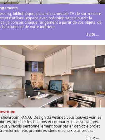
ngements
essing, bibliothèque, placard ou meuble TV : le sur-mesure
rmet d’utiliser l’espace avec précision sans alourdir la
èce. Je conçois chaque rangement à partir de vos objets, de
s habitudes et de votre intérieur.
suite ...
howroom
 showroom PANAC Design du Vésinet, vous pouvez voir les
tières, toucher les finitions et comparer les associations.
 vous y reçois personnellement pour parler de votre projet
 transformer vos premières idées en choix plus précis.
suite ...