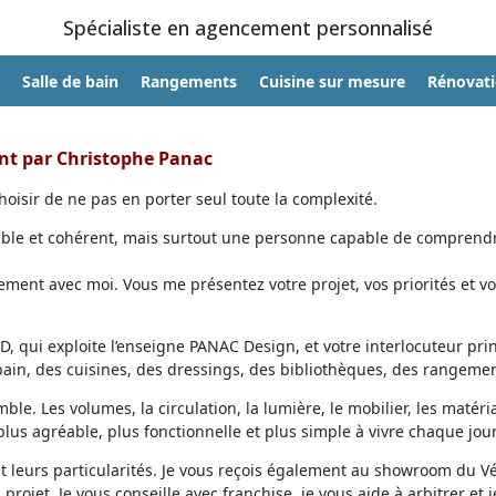
Spécialiste en agencement personnalisé
Salle de bain
Rangements
Cuisine sur mesure
Rénovat
ent par Christophe Panac
oisir de ne pas en porter seul toute la complexité.
able et cohérent, mais surtout une personne capable de comprendr
ent avec moi. Vous me présentez votre projet, vos priorités et vo
, qui exploite l’enseigne PANAC Design, et votre interlocuteur prin
 bain, des cuisines, des dressings, des bibliothèques, des rangemen
ble. Les volumes, la circulation, la lumière, le mobilier, les matéri
lus agréable, plus fonctionnelle et plus simple à vivre chaque jour
et leurs particularités. Je vous reçois également au showroom du V
projet. Je vous conseille avec franchise, je vous aide à arbitrer et j