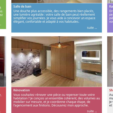
Salle de bain
Ra
t
Une douche plus accessible, des rangements bien placés,
Dr
is
une lumière agréable : votre salle de bain peut réellement
pe
ez
simplifier vos journées. Je vous aide à concevoir un espace
pi
élégant, confortable et adapté à vos habitudes.
vo
.
suite ...
Rénovation
S
,
Vous souhaitez rénover une pièce ou repenser toute votre
Au
habitation ? Je conçois un ensemble cohérent, des volumes au
ma
mobilier sur mesure, et je coordonne chaque étape, de
Je
l’agencement aux finitions. Découvrez mon approche.
et
.
suite ...