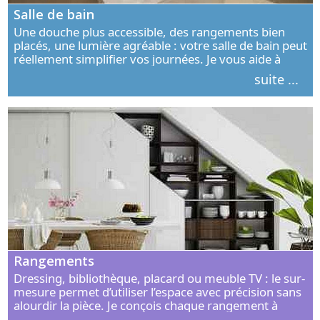
Salle de bain
Une douche plus accessible, des rangements bien
placés, une lumière agréable : votre salle de bain peut
réellement simplifier vos journées. Je vous aide à
concevoir un espace élégant, confortable et adapté à
suite ...
vos habitudes.
Rangements
Dressing, bibliothèque, placard ou meuble TV : le sur-
mesure permet d’utiliser l’espace avec précision sans
alourdir la pièce. Je conçois chaque rangement à
partir de vos objets, de vos habitudes et de votre