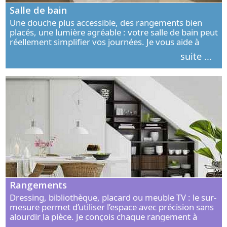
Salle de bain
Une douche plus accessible, des rangements bien
placés, une lumière agréable : votre salle de bain peut
réellement simplifier vos journées. Je vous aide à
concevoir un espace élégant, confortable et adapté à
suite ...
vos habitudes.
Rangements
Dressing, bibliothèque, placard ou meuble TV : le sur-
mesure permet d’utiliser l’espace avec précision sans
alourdir la pièce. Je conçois chaque rangement à
partir de vos objets, de vos habitudes et de votre