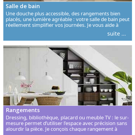
Salle de bain
Une douche plus accessible, des rangements bien
placés, une lumière agréable : votre salle de bain peut
réellement simplifier vos journées. Je vous aide à
concevoir un espace élégant, confortable et adapté à
suite ...
vos habitudes.
Rangements
Dressing, bibliothèque, placard ou meuble TV : le sur-
mesure permet d’utiliser l’espace avec précision sans
alourdir la pièce. Je conçois chaque rangement à
partir de vos objets, de vos habitudes et de votre