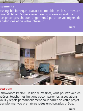
ngements
essing, bibliothèque, placard ou meuble TV : le sur-mesure
rmet d’utiliser l’espace avec précision sans alourdir la
èce. Je conçois chaque rangement à partir de vos objets, de
s habitudes et de votre intérieur.
suite ...
howroom
 showroom PANAC Design du Vésinet, vous pouvez voir les
tières, toucher les finitions et comparer les associations.
 vous y reçois personnellement pour parler de votre projet
 transformer vos premières idées en choix plus précis.
suite ...