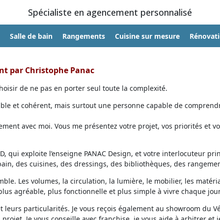
Spécialiste en agencement personnalisé
Salle de bain
Rangements
Cuisine sur mesure
Rénovat
ent par Christophe Panac
oisir de ne pas en porter seul toute la complexité.
able et cohérent, mais surtout une personne capable de comprendr
ent avec moi. Vous me présentez votre projet, vos priorités et vo
, qui exploite l’enseigne PANAC Design, et votre interlocuteur prin
 bain, des cuisines, des dressings, des bibliothèques, des rangemen
ble. Les volumes, la circulation, la lumière, le mobilier, les matéri
lus agréable, plus fonctionnelle et plus simple à vivre chaque jour
et leurs particularités. Je vous reçois également au showroom du V
projet. Je vous conseille avec franchise, je vous aide à arbitrer et j