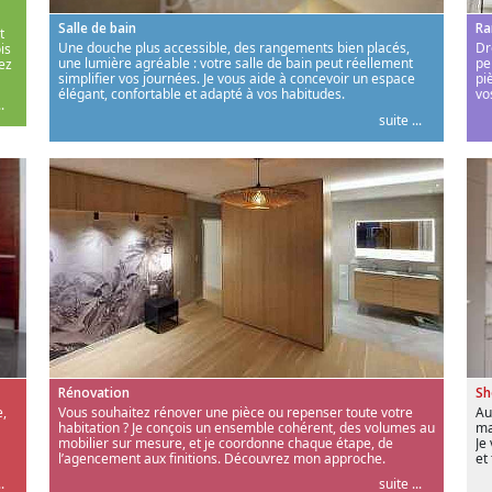
Salle de bain
Ra
t
Une douche plus accessible, des rangements bien placés,
Dr
is
une lumière agréable : votre salle de bain peut réellement
pe
ez
simplifier vos journées. Je vous aide à concevoir un espace
pi
élégant, confortable et adapté à vos habitudes.
vo
.
suite ...
Rénovation
S
,
Vous souhaitez rénover une pièce ou repenser toute votre
Au
habitation ? Je conçois un ensemble cohérent, des volumes au
ma
mobilier sur mesure, et je coordonne chaque étape, de
Je
l’agencement aux finitions. Découvrez mon approche.
et
.
suite ...