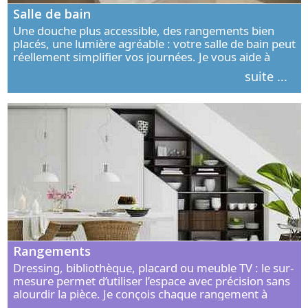
Salle de bain
Une douche plus accessible, des rangements bien
placés, une lumière agréable : votre salle de bain peut
réellement simplifier vos journées. Je vous aide à
concevoir un espace élégant, confortable et adapté à
suite ...
vos habitudes.
Rangements
Dressing, bibliothèque, placard ou meuble TV : le sur-
mesure permet d’utiliser l’espace avec précision sans
alourdir la pièce. Je conçois chaque rangement à
partir de vos objets, de vos habitudes et de votre