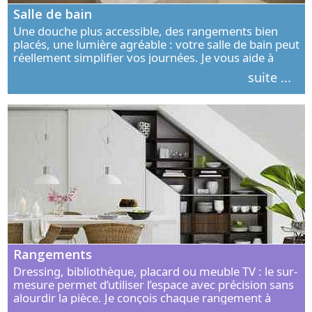
Salle de bain
Une douche plus accessible, des rangements bien
placés, une lumière agréable : votre salle de bain peut
réellement simplifier vos journées. Je vous aide à
concevoir un espace élégant, confortable et adapté à
suite ...
vos habitudes.
Rangements
Dressing, bibliothèque, placard ou meuble TV : le sur-
mesure permet d’utiliser l’espace avec précision sans
alourdir la pièce. Je conçois chaque rangement à
partir de vos objets, de vos habitudes et de votre