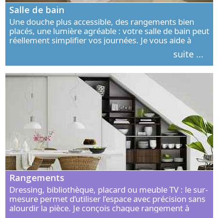
Salle de bain
Une douche plus accessible, des rangements bien
placés, une lumière agréable : votre salle de bain peut
réellement simplifier vos journées. Je vous aide à
concevoir un espace élégant, confortable et adapté à
suite ...
vos habitudes.
Rangements
Dressing, bibliothèque, placard ou meuble TV : le sur-
mesure permet d’utiliser l’espace avec précision sans
alourdir la pièce. Je conçois chaque rangement à
partir de vos objets, de vos habitudes et de votre