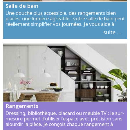
Salle de bain
Une douche plus accessible, des rangements bien
placés, une lumière agréable : votre salle de bain peut
réellement simplifier vos journées. Je vous aide à
concevoir un espace élégant, confortable et adapté à
suite ...
vos habitudes.
Rangements
Dressing, bibliothèque, placard ou meuble TV : le sur-
mesure permet d’utiliser l’espace avec précision sans
alourdir la pièce. Je conçois chaque rangement à
partir de vos objets, de vos habitudes et de votre