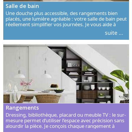
Salle de bain
Une douche plus accessible, des rangements bien
placés, une lumière agréable : votre salle de bain peut
réellement simplifier vos journées. Je vous aide à
concevoir un espace élégant, confortable et adapté à
suite ...
vos habitudes.
Rangements
Dressing, bibliothèque, placard ou meuble TV : le sur-
mesure permet d’utiliser l’espace avec précision sans
alourdir la pièce. Je conçois chaque rangement à
partir de vos objets, de vos habitudes et de votre