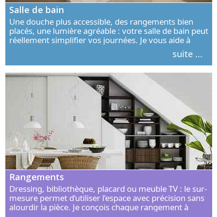
Salle de bain
Une douche plus accessible, des rangements bien
placés, une lumière agréable : votre salle de bain peut
réellement simplifier vos journées. Je vous aide à
concevoir un espace élégant, confortable et adapté à
suite ...
vos habitudes.
Rangements
Dressing, bibliothèque, placard ou meuble TV : le sur-
mesure permet d’utiliser l’espace avec précision sans
alourdir la pièce. Je conçois chaque rangement à
partir de vos objets, de vos habitudes et de votre