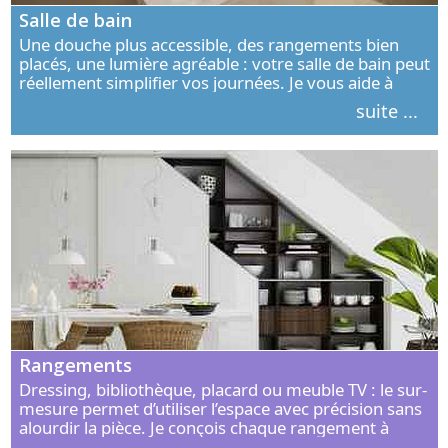
Salle de bain
Une douche plus accessible, des rangements bien
placés, une lumière agréable : votre salle de bain peut
réellement simplifier vos journées. Je vous aide à
concevoir un espace élégant, confortable et adapté à
suite ...
vos habitudes.
Rangements
Dressing, bibliothèque, placard ou meuble TV : le sur-
mesure permet d’utiliser l’espace avec précision sans
alourdir la pièce. Je conçois chaque rangement à
partir de vos objets, de vos habitudes et de votre