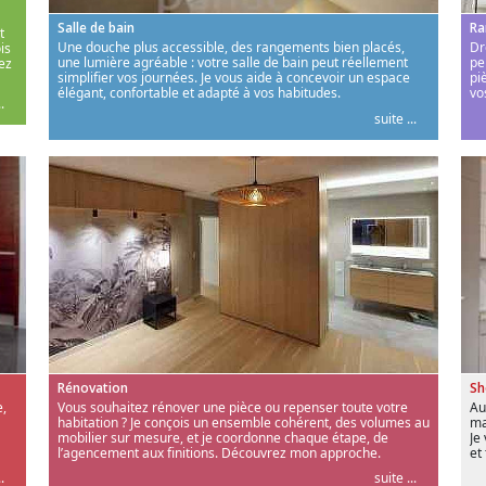
Salle de bain
Ra
t
Une douche plus accessible, des rangements bien placés,
Dr
is
une lumière agréable : votre salle de bain peut réellement
pe
ez
simplifier vos journées. Je vous aide à concevoir un espace
pi
élégant, confortable et adapté à vos habitudes.
vo
.
suite ...
Rénovation
S
,
Vous souhaitez rénover une pièce ou repenser toute votre
Au
habitation ? Je conçois un ensemble cohérent, des volumes au
ma
mobilier sur mesure, et je coordonne chaque étape, de
Je
l’agencement aux finitions. Découvrez mon approche.
et
.
suite ...