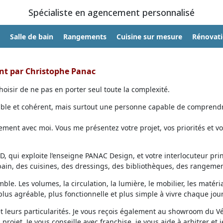
Spécialiste en agencement personnalisé
Salle de bain
Rangements
Cuisine sur mesure
Rénovat
ent par Christophe Panac
oisir de ne pas en porter seul toute la complexité.
able et cohérent, mais surtout une personne capable de comprendr
ent avec moi. Vous me présentez votre projet, vos priorités et vo
, qui exploite l’enseigne PANAC Design, et votre interlocuteur prin
 bain, des cuisines, des dressings, des bibliothèques, des rangemen
ble. Les volumes, la circulation, la lumière, le mobilier, les matéri
lus agréable, plus fonctionnelle et plus simple à vivre chaque jour
et leurs particularités. Je vous reçois également au showroom du V
projet. Je vous conseille avec franchise, je vous aide à arbitrer et j