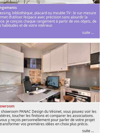
ngements
essing, bibliothèque, placard ou meuble TV : le sur-mesure
rmet d’utiliser l’espace avec précision sans alourdir la
èce. Je conçois chaque rangement à partir de vos objets, de
s habitudes et de votre intérieur.
suite ...
howroom
 showroom PANAC Design du Vésinet, vous pouvez voir les
tières, toucher les finitions et comparer les associations.
 vous y reçois personnellement pour parler de votre projet
 transformer vos premières idées en choix plus précis.
suite ...