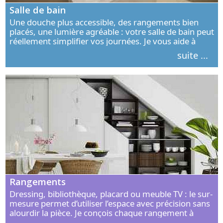
Salle de bain
Une douche plus accessible, des rangements bien
placés, une lumière agréable : votre salle de bain peut
réellement simplifier vos journées. Je vous aide à
concevoir un espace élégant, confortable et adapté à
suite ...
vos habitudes.
Rangements
Dressing, bibliothèque, placard ou meuble TV : le sur-
mesure permet d’utiliser l’espace avec précision sans
alourdir la pièce. Je conçois chaque rangement à
partir de vos objets, de vos habitudes et de votre