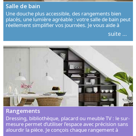
Salle de bain
Une douche plus accessible, des rangements bien
placés, une lumière agréable : votre salle de bain peut
réellement simplifier vos journées. Je vous aide à
concevoir un espace élégant, confortable et adapté à
suite ...
vos habitudes.
Rangements
Dressing, bibliothèque, placard ou meuble TV : le sur-
mesure permet d’utiliser l’espace avec précision sans
alourdir la pièce. Je conçois chaque rangement à
partir de vos objets, de vos habitudes et de votre