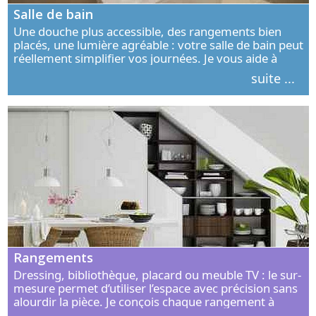
Salle de bain
Une douche plus accessible, des rangements bien
placés, une lumière agréable : votre salle de bain peut
réellement simplifier vos journées. Je vous aide à
concevoir un espace élégant, confortable et adapté à
suite ...
vos habitudes.
Rangements
Dressing, bibliothèque, placard ou meuble TV : le sur-
mesure permet d’utiliser l’espace avec précision sans
alourdir la pièce. Je conçois chaque rangement à
partir de vos objets, de vos habitudes et de votre