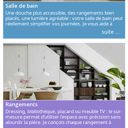
Salle de bain
Une douche plus accessible, des rangements bien
placés, une lumière agréable : votre salle de bain peut
réellement simplifier vos journées. Je vous aide à
concevoir un espace élégant, confortable et adapté à
suite ...
vos habitudes.
Rangements
Dressing, bibliothèque, placard ou meuble TV : le sur-
mesure permet d’utiliser l’espace avec précision sans
alourdir la pièce. Je conçois chaque rangement à
partir de vos objets, de vos habitudes et de votre