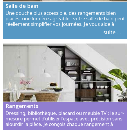
Salle de bain
Une douche plus accessible, des rangements bien
placés, une lumière agréable : votre salle de bain peut
réellement simplifier vos journées. Je vous aide à
concevoir un espace élégant, confortable et adapté à
suite ...
vos habitudes.
Rangements
Dressing, bibliothèque, placard ou meuble TV : le sur-
mesure permet d’utiliser l’espace avec précision sans
alourdir la pièce. Je conçois chaque rangement à
partir de vos objets, de vos habitudes et de votre