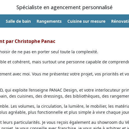
Spécialiste en agencement personnalisé
Salle de bain
Rangements
Cuisine sur mesure
Rénovat
ent par Christophe Panac
oisir de ne pas en porter seul toute la complexité.
able et cohérent, mais surtout une personne capable de comprendr
ent avec moi. Vous me présentez votre projet, vos priorités et vo
, qui exploite l’enseigne PANAC Design, et votre interlocuteur prin
 bain, des cuisines, des dressings, des bibliothèques, des rangemen
ble. Les volumes, la circulation, la lumière, le mobilier, les matéri
lus agréable, plus fonctionnelle et plus simple à vivre chaque jour
et leurs particularités. Je vous reçois également au showroom du V
projet. Je vous conseille avec franchise, je vous aide à arbitrer et j