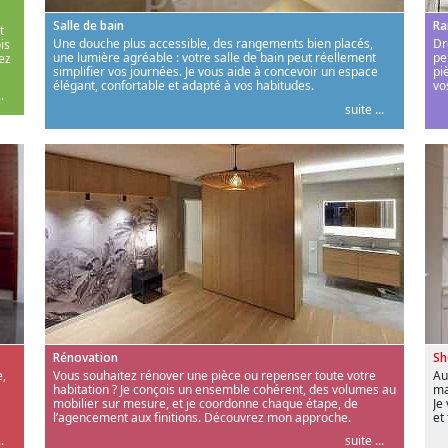
Salle de bain
Ra
t
Une douche plus accessible, des rangements bien placés,
Dr
is
une lumière agréable : votre salle de bain peut réellement
pe
ez
simplifier vos journées. Je vous aide à concevoir un espace
pi
élégant, confortable et adapté à vos habitudes.
vo
.
suite ...
Rénovation
S
,
Vous souhaitez rénover une pièce ou repenser toute votre
Au
habitation ? Je conçois un ensemble cohérent, des volumes au
ma
mobilier sur mesure, et je coordonne chaque étape, de
Je
l’agencement aux finitions. Découvrez mon approche.
et
.
suite ...