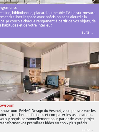
ngements
essing, bibliothèque, placard ou meuble TV : le sur-mesure
rmet d’utiliser l’espace avec précision sans alourdir la
èce. Je conçois chaque rangement à partir de vos objets, de
s habitudes et de votre intérieur.
suite ...
howroom
 showroom PANAC Design du Vésinet, vous pouvez voir les
tières, toucher les finitions et comparer les associations.
 vous y reçois personnellement pour parler de votre projet
 transformer vos premières idées en choix plus précis.
suite ...